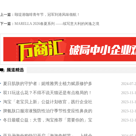
上一篇：
颐堤港咖啡青年节，冠军到港风味领航！
下一篇：
MARELLA 2026春夏系列 ——续写意大利的闲逸之境
频道精选
夏日肌肤的守护者：妮维雅男士植力赋原修护多
2024-07-
双11玩这么花？不得不说天猫还是有点格局的！
2023-11-
淘宝「老宝贝上新」公益计划收官，践行企业社
2023-11-
脾氨肽口服溶液预防性治疗季节性变应性鼻炎的
2023-12-
冬日最暖公益：大雪，淘宝推荐「需要你的」宝
2023-12-
亚马逊海外购快闪开启「海淘免邮节」，上线全