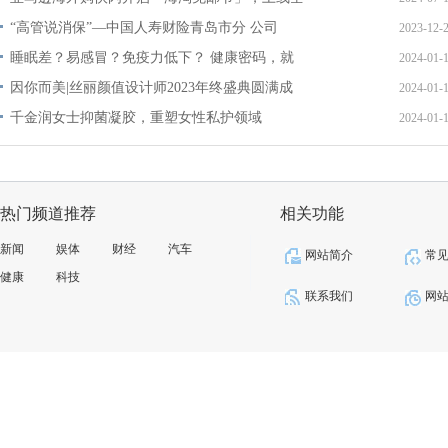
“高管说消保”—中国人寿财险青岛市分 公司
2023-12-
睡眠差？易感冒？免疫力低下？ 健康密码，就
2024-01-
因你而美|丝丽颜值设计师2023年终盛典圆满成
2024-01-
千金润女士抑菌凝胶，重塑女性私护领域
2024-01-
热门频道推荐
相关功能
新闻
娱体
财经
汽车
网站简介
常
健康
科技
联系我们
网