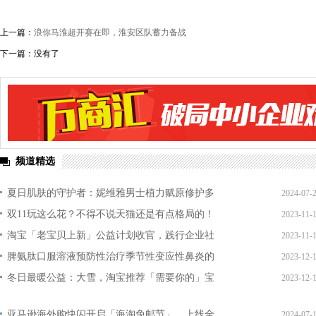
上一篇：
浪你马淮超开赛在即，淮安区队蓄力备战
下一篇：没有了
频道精选
夏日肌肤的守护者：妮维雅男士植力赋原修护多
2024-07-
双11玩这么花？不得不说天猫还是有点格局的！
2023-11-
淘宝「老宝贝上新」公益计划收官，践行企业社
2023-11-
脾氨肽口服溶液预防性治疗季节性变应性鼻炎的
2023-12-
冬日最暖公益：大雪，淘宝推荐「需要你的」宝
2023-12-
亚马逊海外购快闪开启「海淘免邮节」，上线全
2024-07-