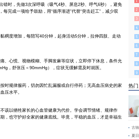
出错时，先做3次深呼吸（吸气4秒、屏息2秒、呼气6秒），避免
，每完成一项给予鼓励，用“循序渐进”代替“突击赶工”，减少双
黏稠度增加，每陪写40分钟，起身活动5分钟，拉伸四肢、走动
头痛、心慌、视物模糊、手脚发麻等症状，立即停下休息，条件允
mHg，舒张压＜90mmHg），症状无缓解需及时就医。
要按时规律服药，切勿因忙乱漏服或自行停药；无高血压病史的家
热门
础血压水平。
却不该以牺牲家长的心血管健康为代价。学会调节情绪、规律作
学期，也守护好全家的健康底线。毕竟，平稳的血压，才是幸福生
古驰
夏日