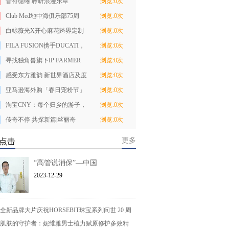
音符缱绻 聆听浪漫乐章
浏览:0次
BANG & OLUFSEN 铂
Club Med地中海俱乐部75周
浏览:0次
年：秉持全球视野
白鲸薇光X开心麻花跨界定制
浏览:0次
｜4月23日人胶原
FILA FUSION携手DUCATI，
浏览:0次
以先锋之势打造概
寻找独角兽旗下IP FARMER
浏览:0次
BOB携手麦当劳中
感受东方雅韵 新世界酒店及度
浏览:0次
假村官网焕新
亚马逊海外购「春日宠粉节」
浏览:0次
活力上线，五大
淘宝CNY：每个归乡的游子，
浏览:0次
都是等待被签收
传奇不停 共探新篇|丝丽奇
浏览:0次
「丝」妙想大师论
更多
点击
“高管说消保”—中国
2023-12-29
全新品牌大片庆祝HORSEBIT珠宝系列问世 20 周
肌肤的守护者：妮维雅男士植力赋原修护多效精