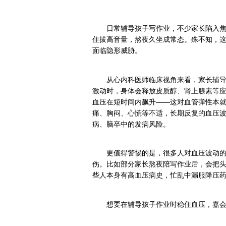
日常辅导孩子写作业，不少家长陷入
住拔高音量，熬夜久坐成常态。殊不知，这
面临隐形威胁。
从心内科医师临床视角来看，家长辅
激动时，身体会释放皮质醇、肾上腺素等
血压在短时间内飙升——这对血管弹性本
痛、胸闷、心慌等不适，长期反复的血压
病、脑卒中的发病风险。
更值得警惕的是，很多人对血压波动
伤。比如部分家长熬夜陪写作业后，会把头
些人本身有高血压病史，忙乱中漏服降压
想要在辅导孩子作业时稳住血压，嘉会