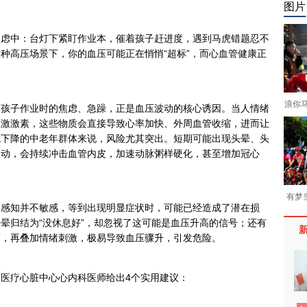
图片
焦虑中：台灯下紧盯作业本，催着孩子赶进度，遇到马虎错题忍不
种高压场景下，你的血压可能正在悄悄“超标”，而心血管健康正
浪你
导孩子作业时的焦虑、急躁，正是血压波动的核心诱因。当人情绪
应激激素，这些物质会直接导致心率加快、外周血管收缩，进而让
就下降的中老年群体来说，风险尤其突出。短期可能出现头晕、头
波动，会持续冲击血管内皮，加速动脉粥样硬化，甚至增加冠心
有梦
的感知并不敏感，等到出现明显症状时，可能已经造成了潜在损
晕归结为“没休息好”，却忽视了这可能是血压升高的信号；还有
药，再叠加情绪刺激，极易导致血压骤升，引发危险。
医疗心脏中心心内科医师给出4个实用建议：