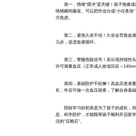
第一，情绪“缓冲”是关键！孩子拖沓或
情绪瞬间爆发。可以把作业分成“小任务块”
方焦虑。
第二，避免久坐不动！久坐会导致血液
几步，促进血液循环。
第三，警惕危险信号！若出现持续性
许可测量血压（正常成人收缩压应＜140m
第四，基础防护不松懈！高血压患者
长，年后可做一次血压筛查，了解自身基
陪娃学习的初衷是为了孩子的成长，
息、科学防护，才能既帮孩子顺利开启新
活的“压舱石”。