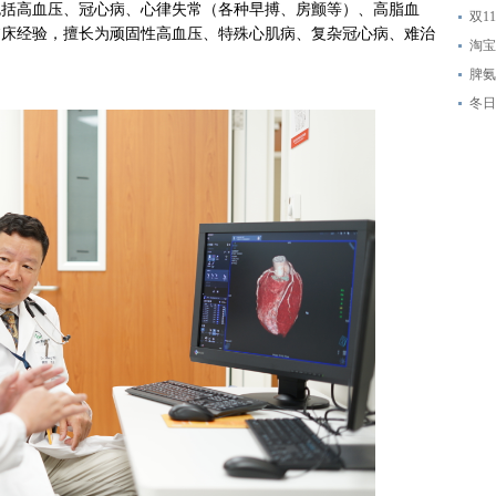
包括高血压、冠心病、心律失常（各种早搏、房颤等）、高脂血
双1
临床经验，擅长为顽固性高血压、特殊心肌病、复杂冠心病、难治
淘宝
脾氨
冬日