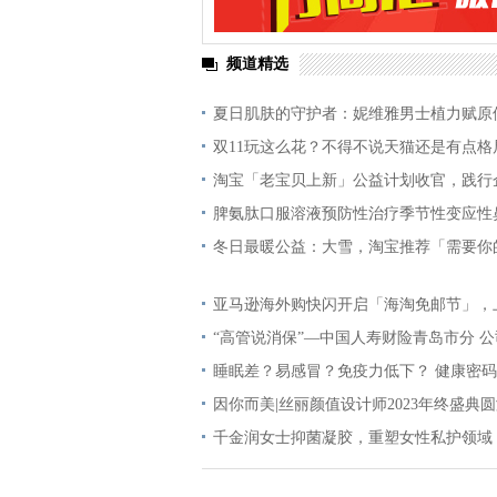
频道精选
夏日肌肤的守护者：妮维雅男士植力赋原
双11玩这么花？不得不说天猫还是有点格
淘宝「老宝贝上新」公益计划收官，践行
脾氨肽口服溶液预防性治疗季节性变应性
冬日最暖公益：大雪，淘宝推荐「需要你
亚马逊海外购快闪开启「海淘免邮节」，
“高管说消保”—中国人寿财险青岛市分 公
睡眠差？易感冒？免疫力低下？ 健康密
因你而美|丝丽颜值设计师2023年终盛典
千金润女士抑菌凝胶，重塑女性私护领域