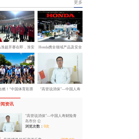
更多
马淮超开赛在即，淮安
Honda携全领域产品及安全
当燃！“中国体育彩票
“高管说消保”—中国人寿
新闻资讯
“高管说消保”—中国人寿财险青
岛市分 公
浏览次数：
0次