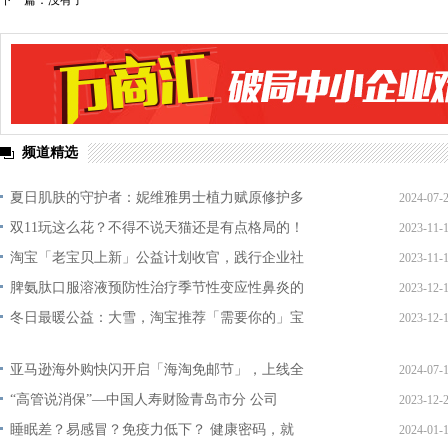
下一篇：没有了
频道精选
夏日肌肤的守护者：妮维雅男士植力赋原修护多
2024-07-
双11玩这么花？不得不说天猫还是有点格局的！
2023-11-
淘宝「老宝贝上新」公益计划收官，践行企业社
2023-11-
脾氨肽口服溶液预防性治疗季节性变应性鼻炎的
2023-12-
冬日最暖公益：大雪，淘宝推荐「需要你的」宝
2023-12-
亚马逊海外购快闪开启「海淘免邮节」，上线全
2024-07-
“高管说消保”—中国人寿财险青岛市分 公司
2023-12-
睡眠差？易感冒？免疫力低下？ 健康密码，就
2024-01-