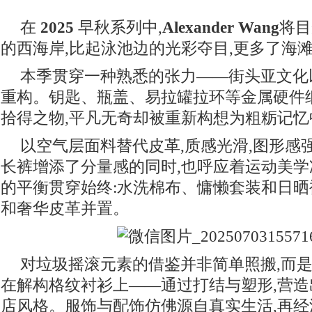
在
2025
早秋系列中,
Alexander Wang
将目
的西海岸,比起泳池边的光彩夺目,更多了海
本季贯穿一种熟悉的张力——街头亚文化
重构。钥匙、瓶盖、易拉罐拉环等金属硬件
拾得之物,平凡无奇却被重新构想为粗粝记
以空气层面料替代皮革,质感光滑,图形感
长裤增添了分量感的同时,也呼应着运动美
的平衡贯穿始终:水洗棉布、慵懒套装和日晒
和奢华皮革并置。
对垃圾摇滚元素的借鉴并非简单照搬,而是
在解构格纹衬衫上——通过打结与塑形,营
店风格。服饰与配饰仿佛源自真实生活,再经