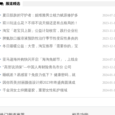
频道精选
夏日肌肤的守护者：妮维雅男士植力赋原修护多
2024-07-
双11玩这么花？不得不说天猫还是有点格局的！
2023-11-
淘宝「老宝贝上新」公益计划收官，践行企业社
2023-11-
脾氨肽口服溶液预防性治疗季节性变应性鼻炎的
2023-12-
冬日最暖公益：大雪，淘宝推荐「需要你的」宝
2023-12-
亚马逊海外购快闪开启「海淘免邮节」，上线全
2024-07-
“高管说消保”—中国人寿财险青岛市分 公司
2023-12-
睡眠差？易感冒？免疫力低下？ 健康密码，就
2024-01-
因你而美|丝丽颜值设计师2023年终盛典圆满成
2024-01-
千金润女士抑菌凝胶，重塑女性私护领域
2024-01-
热门频道推荐
相关功能