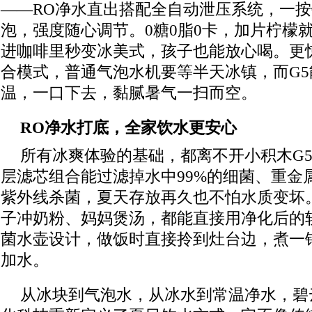
——RO净水直出搭配全自动泄压系统，一
泡，强度随心调节。0糖0脂0卡，加片柠檬就
进咖啡里秒变冰美式，孩子也能放心喝。更
合模式，普通气泡水机要等半天冰镇，而G
温，一口下去，黏腻暑气一扫而空。
RO
净水打底，全家饮水更安心
所有冰爽体验的基础，都离不开小积木G
层滤芯组合能过滤掉水中99%的细菌、重金
紫外线杀菌，夏天存放再久也不怕水质变坏
子冲奶粉、妈妈煲汤，都能直接用净化后的软
菌水壶设计，做饭时直接拎到灶台边，煮一
加水。
从冰块到气泡水，从冰水到常温净水，碧