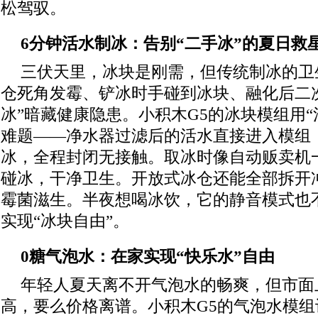
松驾驭。
6
分钟活水制冰：告别
“
二手冰
”
的夏日救
三伏天里，冰块是刚需，但传统制冰的卫
仓死角发霉、铲冰时手碰到冰块、融化后二
冰”暗藏健康隐患。小积木G5的冰块模组用“
难题——净水器过滤后的活水直接进入模组
冰，全程封闭无接触。取冰时像自动贩卖机
碰冰，干净卫生。开放式冰仓还能全部拆开
霉菌滋生。半夜想喝冰饮，它的静音模式也
实现“冰块自由”。
0
糖气泡水：在家实现
“
快乐水
”
自由
年轻人夏天离不开气泡水的畅爽，但市面
高，要么价格离谱。小积木G5的气泡水模