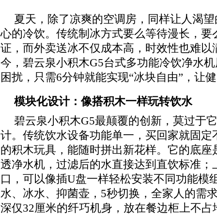
夏天，除了凉爽的空调房，同样让人渴望
心的冷饮。传统制冰方式要么等待漫长，要
证，而外卖送冰不仅成本高，时效性也难以
今，碧云泉小积木G5台式多功能冷饮净水
困扰，只需6分钟就能实现“冰块自由”，让
模块化设计：像搭积木一样玩转饮水
碧云泉小积木G5最颠覆的创新，莫过于它
计。传统饮水设备功能单一，买回家就固定
的积木玩具，能随时拼出新花样。它的底座
透净水机，过滤后的水直接达到直饮标准；
口，可以像插U盘一样轻松安装不同功能模
水、冰水、抑菌壶，5秒切换，全家人的需
深仅32厘米的纤巧机身，放在餐边柜上不占